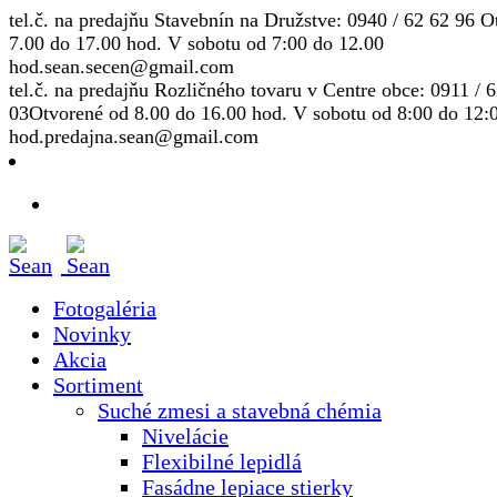
tel.č. na predajňu Stavebnín na Družstve: 0940 / 62 62 96
Ot
7.00 do 17.00 hod. V sobotu od 7:00 do 12.00
hod.
sean.secen@gmail.com
tel.č. na predajňu Rozličného tovaru v Centre obce: 0911 / 
03
Otvorené od 8.00 do 16.00 hod. V sobotu od 8:00 do 12:
hod.
predajna.sean@gmail.com
Fotogaléria
Novinky
Akcia
Sortiment
Suché zmesi a stavebná chémia
Nivelácie
Flexibilné lepidlá
Fasádne lepiace stierky