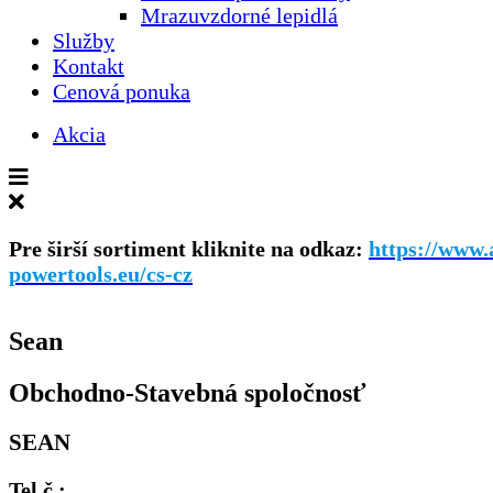
Mrazuvzdorné lepidlá
Služby
Kontakt
Cenová ponuka
Akcia
Skryť
rozšírenú
ponuku
Pre širší sortiment kliknite na odka
z:
https://www.
powertools.eu/cs-cz
Sean
Obchodno-Stavebná spoločnosť
SEAN
Tel.č.: