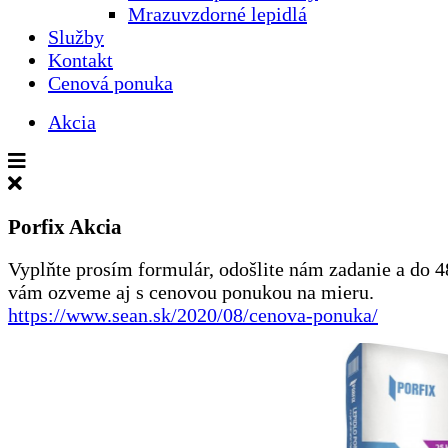
Mrazuvzdorné lepidlá
Služby
Kontakt
Cenová ponuka
Akcia
Skryť
rozšírenú
ponuku
Porfix Akcia
Vyplňte prosím formulár, odošlite nám zadanie a do 4
vám ozveme aj s cenovou ponukou na mieru.
https://www.sean.sk/2020/08/cenova-ponuka/