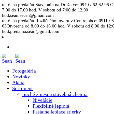
tel.č. na predajňu Stavebnín na Družstve: 0940 / 62 62 96
Ot
7.00 do 17.00 hod. V sobotu od 7:00 do 12.00
hod.
sean.secen@gmail.com
tel.č. na predajňu Rozličného tovaru v Centre obce: 0911 / 
03
Otvorené od 8.00 do 16.00 hod. V sobotu od 8:00 do 12:
hod.
predajna.sean@gmail.com
Fotogaléria
Novinky
Akcia
Sortiment
Suché zmesi a stavebná chémia
Nivelácie
Flexibilné lepidlá
Fasádne lepiace stierky