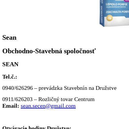
Sean
Obchodno-Stavebná spoločnosť
SEAN
Tel.č.:
0940/626296 – prevádzka Stavebnín na Družstve
0911/626203 – Rozličný tovar Centrum
Email:
sean.secen@gmail.com
Otváracie hodiny Družstvo: