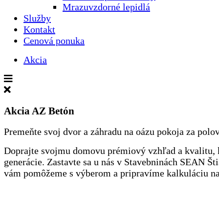
Mrazuvzdorné lepidlá
Služby
Kontakt
Cenová ponuka
Akcia
Skryť
rozšírenú
ponuku
Akcia AZ Betón
Premeňte svoj dvor a záhradu na oázu pokoja za polo
Doprajte svojmu domovu prémiový vzhľad a kvalitu, 
generácie. Zastavte sa u nás v Stavebninách SEAN Šti
vám pomôžeme s výberom a pripravíme kalkuláciu na