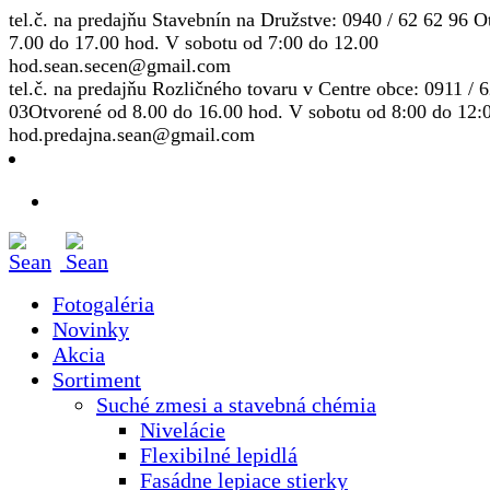
tel.č. na predajňu Stavebnín na Družstve: 0940 / 62 62 96
Ot
7.00 do 17.00 hod. V sobotu od 7:00 do 12.00
hod.
sean.secen@gmail.com
tel.č. na predajňu Rozličného tovaru v Centre obce: 0911 / 
03
Otvorené od 8.00 do 16.00 hod. V sobotu od 8:00 do 12:
hod.
predajna.sean@gmail.com
Fotogaléria
Novinky
Akcia
Sortiment
Suché zmesi a stavebná chémia
Nivelácie
Flexibilné lepidlá
Fasádne lepiace stierky